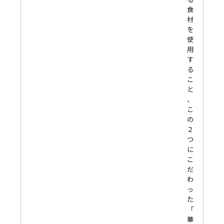
食
材
を
使
用
す
る
こ
と
、
こ
の
２
つ
に
こ
だ
わ
っ
た
「
華