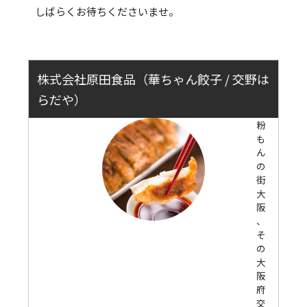
しばらくお待ちくださいませ。
株式会社原田食品（華ちゃん餃子 / 交野は
らだや）
粉
も
ん
の
街
大
阪
、
そ
の
大
阪
府
交