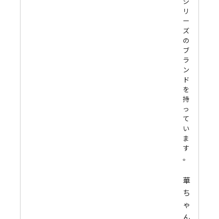
シ
リ
ー
ズ
の
ブ
ラ
ン
ド
を
持
っ
て
い
ま
す
。
華
ち
ゃ
ん