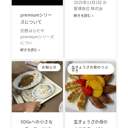
2025年11月2日 お
客様各位 株式会
premiumシリー
続きを読む »
ズについて
交野はらだや
premiumシリーズ
につい
続きを読む »
お知らせ
生ぎょうざの母のつぶ
やき
SDGsへの小さな
生ぎょうざの母の