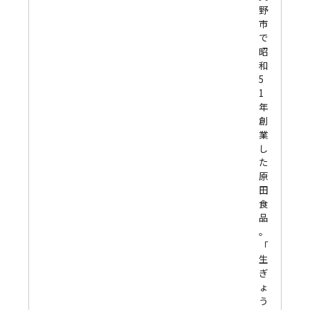
野
市
で
昭
和
5
1
年
創
業
し
た
原
田
食
品
。
「
生
ぎ
ょ
う