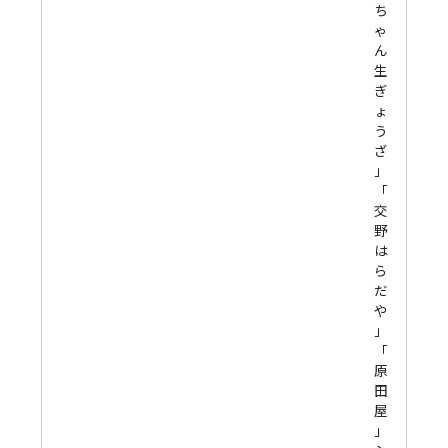
ち
ゃ
ん
生
ぎ
ょ
う
ざ
」
「
交
野
は
ら
だ
や
」
「
原
田
屋
」