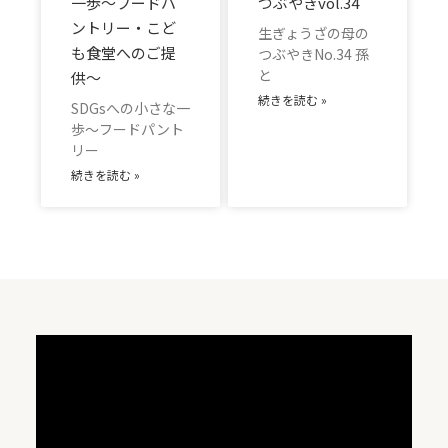
一歩～フードパ
つぶやきvol.34
ントリー・こど
生ぎょうざの母の
も食堂へのご提
つぶやきNo.34 孫
と
供～
続きを読む »
SDGsへの小さな一
歩～フードパント
リー
続きを読む »