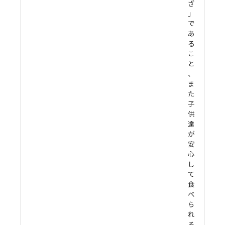
ざ
」
で
あ
る
こ
と
、
ま
た
子
供
達
が
安
心
し
て
食
べ
ら
れ
る