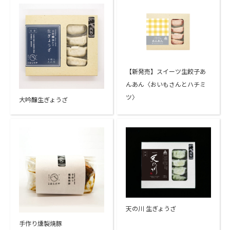
【新発売】スイーツ生餃子あ
んあん〈おいもさんとハチミ
ツ〉
大吟醸生ぎょうざ
天の川 生ぎょうざ
手作り燻製焼豚