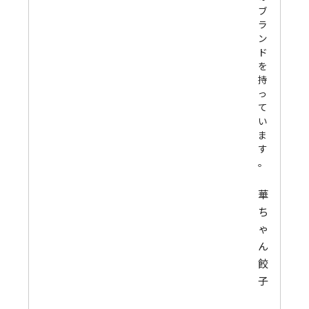
ブ
ラ
ン
ド
を
持
っ
て
い
ま
す
。
華
ち
ゃ
ん
餃
子