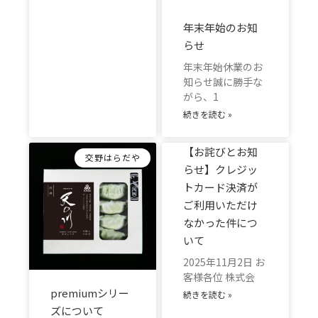
年末年始のお知
らせ
年末年始休業のお
知らせ誠に勝手な
がら、1
続きを読む »
【お詫びとお知
交野はらだや
らせ】クレジッ
トカード決済が
ご利用いただけ
なかった件につ
いて
2025年11月2日 お
客様各位 株式会
premiumシリー
続きを読む »
ズについて