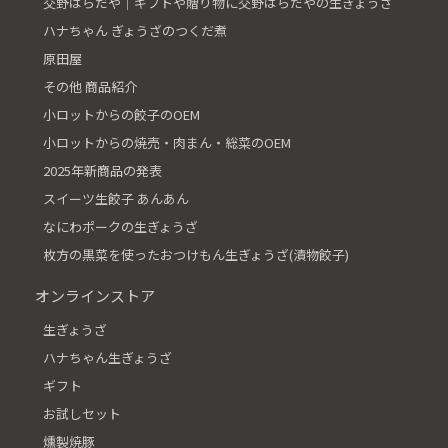
交野はらだや│ギフトや贈り物に交野はらだやの生ぎょうざ
ハナちゃん ぎょうざのつくだ煮
原田屋
その他 商品紹介
小ロットからの餃子のOEM
小ロットからの焼売・肉まん・総菜のOEM
2025年新商品の発表
スイーツ生餃子 あんあん
なにわポークの生ぎょうざ
枚方の黒菜を使ったおつけもん生ぎょうざ(漬物餃子)
オンラインストア
生ぎょうざ
ハナちゃん生ぎょうざ
ギフト
お試しセット
燻製焼豚