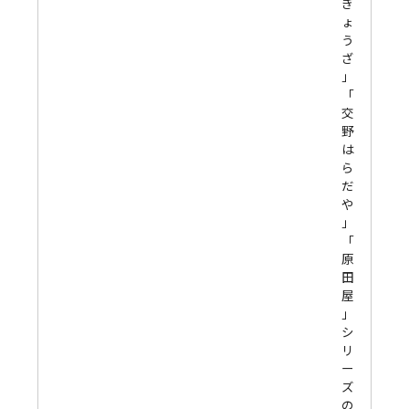
ぎ
ょ
う
ざ
」
「
交
野
は
ら
だ
や
」
「
原
田
屋
」
シ
リ
ー
ズ
の