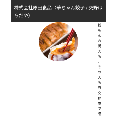
株式会社原田食品（華ちゃん餃子 / 交野は
らだや）
粉
も
ん
の
街
大
阪
、
そ
の
大
阪
府
交
野
市
で
昭