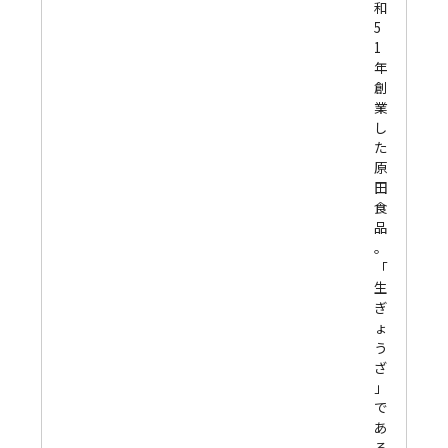
和
5
1
年
創
業
し
た
原
田
食
品
。
「
生
ぎ
ょ
う
ざ
」
で
あ
る