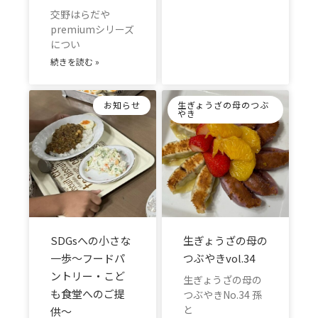
交野はらだや
premiumシリーズ
につい
続きを読む »
お知らせ
生ぎょうざの母のつぶ
やき
SDGsへの小さな
生ぎょうざの母の
一歩～フードパ
つぶやきvol.34
ントリー・こど
生ぎょうざの母の
も食堂へのご提
つぶやきNo.34 孫
と
供～