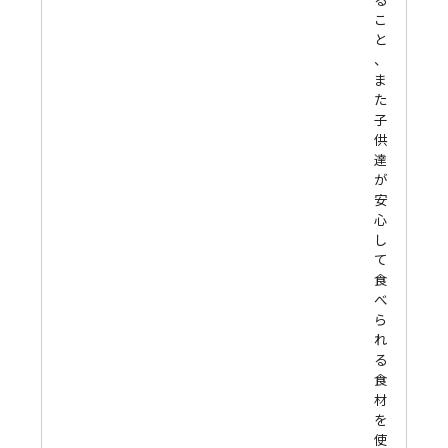
こ
と
、
ま
た
子
供
達
が
安
心
し
て
食
べ
ら
れ
る
食
材
を
使