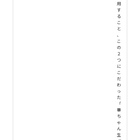
用
す
る
こ
と
、
こ
の
２
つ
に
こ
だ
わ
っ
た
「
華
ち
ゃ
ん
生