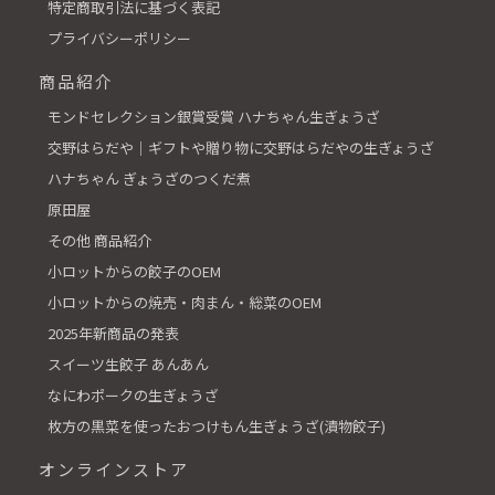
特定商取引法に基づく表記
プライバシーポリシー
商品紹介
モンドセレクション銀賞受賞 ハナちゃん生ぎょうざ
交野はらだや│ギフトや贈り物に交野はらだやの生ぎょうざ
ハナちゃん ぎょうざのつくだ煮
原田屋
その他 商品紹介
小ロットからの餃子のOEM
小ロットからの焼売・肉まん・総菜のOEM
2025年新商品の発表
スイーツ生餃子 あんあん
なにわポークの生ぎょうざ
枚方の黒菜を使ったおつけもん生ぎょうざ(漬物餃子)
オンラインストア