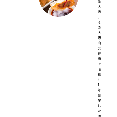
街
大
阪
、
そ
の
大
阪
府
交
野
市
で
昭
和
5
1
年
創
業
し
た
原