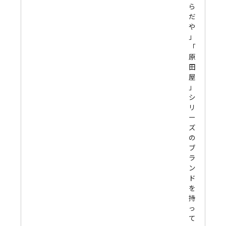
ら
だ
や
」
「
原
田
屋
」
シ
リ
ー
ズ
の
ブ
ラ
ン
ド
を
持
っ
て