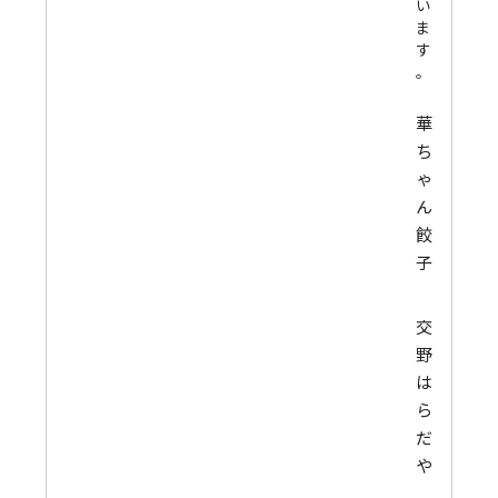
い
ま
す
。
華
ち
ゃ
ん
餃
子
交
野
は
ら
だ
や