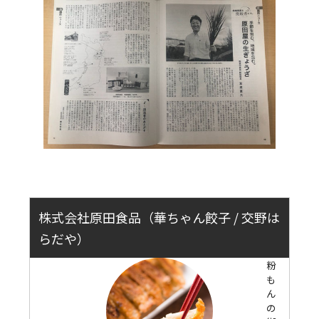
株式会社原田食品（華ちゃん餃子 / 交野は
らだや）
粉
も
ん
の