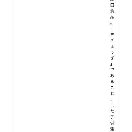
田
食
品
。
「
生
ぎ
ょ
う
ざ
」
で
あ
る
こ
と
、
ま
た
子
供
達