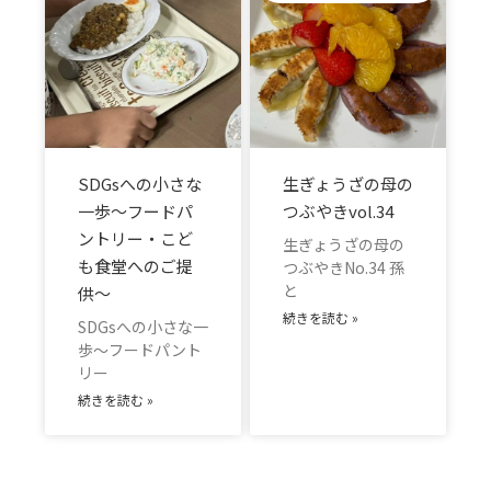
SDGsへの小さな
生ぎょうざの母の
一歩～フードパ
つぶやきvol.34
ントリー・こど
生ぎょうざの母の
も食堂へのご提
つぶやきNo.34 孫
と
供～
続きを読む »
SDGsへの小さな一
歩～フードパント
リー
続きを読む »