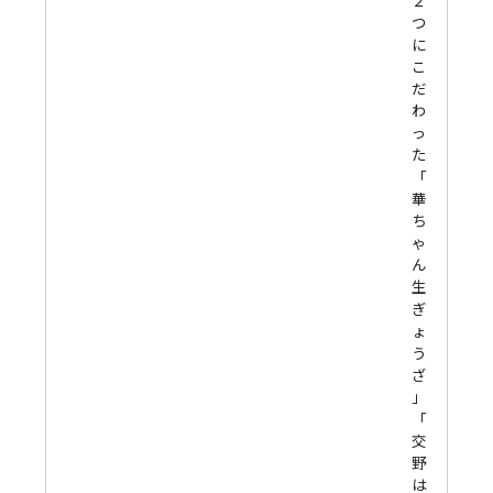
２
つ
に
こ
だ
わ
っ
た
「
華
ち
ゃ
ん
生
ぎ
ょ
う
ざ
」
「
交
野
は