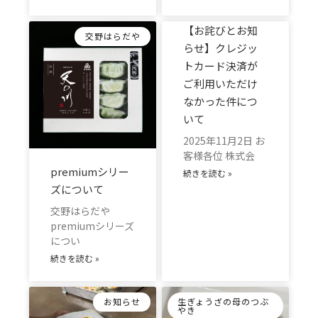
【お詫びとお知
交野はらだや
らせ】クレジッ
トカード決済が
ご利用いただけ
なかった件につ
いて
2025年11月2日 お
客様各位 株式会
premiumシリー
続きを読む »
ズについて
交野はらだや
premiumシリーズ
につい
続きを読む »
お知らせ
生ぎょうざの母のつぶ
やき