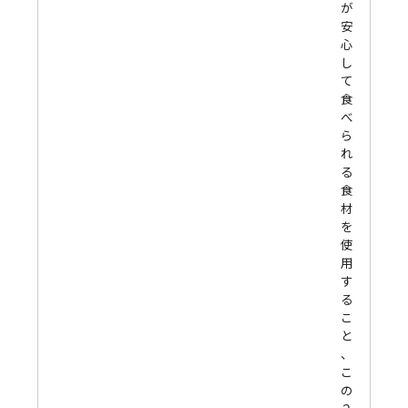
が
安
心
し
て
食
べ
ら
れ
る
食
材
を
使
用
す
る
こ
と
、
こ
の