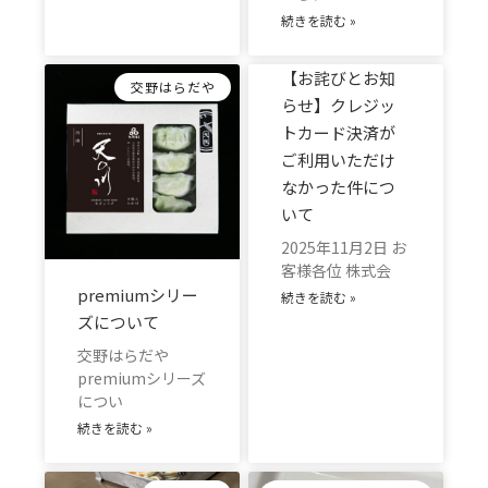
続きを読む »
【お詫びとお知
交野はらだや
らせ】クレジッ
トカード決済が
ご利用いただけ
なかった件につ
いて
2025年11月2日 お
客様各位 株式会
premiumシリー
続きを読む »
ズについて
交野はらだや
premiumシリーズ
につい
続きを読む »