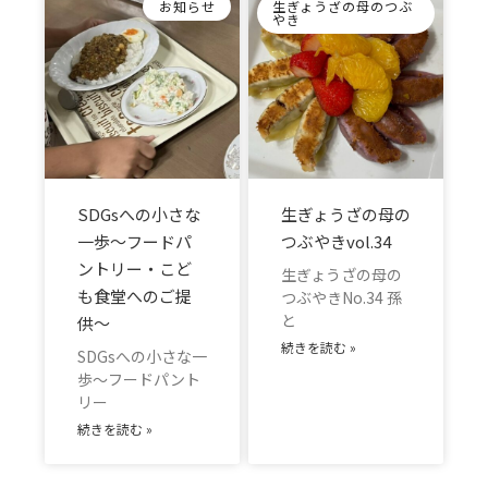
お知らせ
生ぎょうざの母のつぶ
やき
SDGsへの小さな
生ぎょうざの母の
一歩～フードパ
つぶやきvol.34
ントリー・こど
生ぎょうざの母の
も食堂へのご提
つぶやきNo.34 孫
と
供～
続きを読む »
SDGsへの小さな一
歩～フードパント
リー
続きを読む »