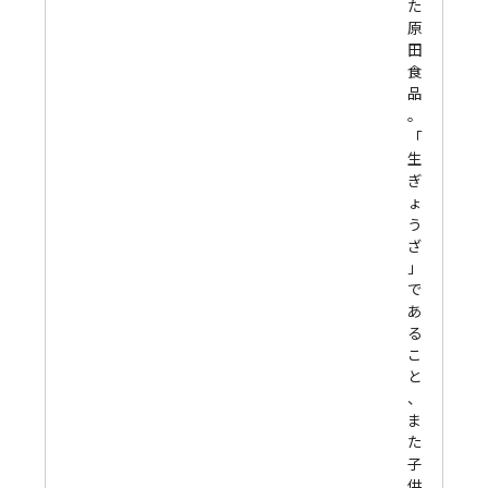
た
原
田
食
品
。
「
生
ぎ
ょ
う
ざ
」
で
あ
る
こ
と
、
ま
た
子
供