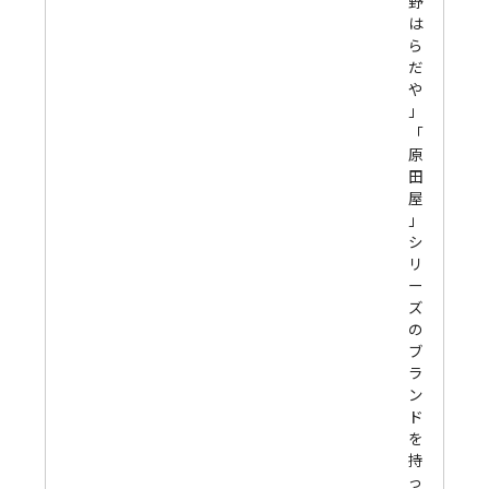
野
は
ら
だ
や
」
「
原
田
屋
」
シ
リ
ー
ズ
の
ブ
ラ
ン
ド
を
持
っ