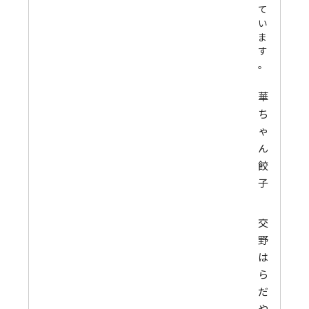
て
い
ま
す
。
華
ち
ゃ
ん
餃
子
交
野
は
ら
だ
や