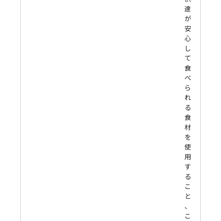
達
が
安
心
し
て
食
べ
ら
れ
る
食
材
を
使
用
す
る
こ
と
、
こ