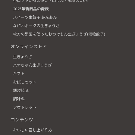
小ロットからの焼売・肉まん・総菜のOEM
2025年新商品の発表
スイーツ生餃子 あんあん
なにわポークの生ぎょうざ
枚方の黒菜を使ったおつけもん生ぎょうざ(漬物餃子)
オンラインストア
生ぎょうざ
ハナちゃん生ぎょうざ
ギフト
お試しセット
燻製焼豚
調味料
アウトレット
コンテンツ
おいしい召し上がり方