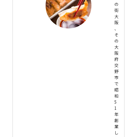
の
街
大
阪
、
そ
の
大
阪
府
交
野
市
で
昭
和
5
1
年
創
業
し