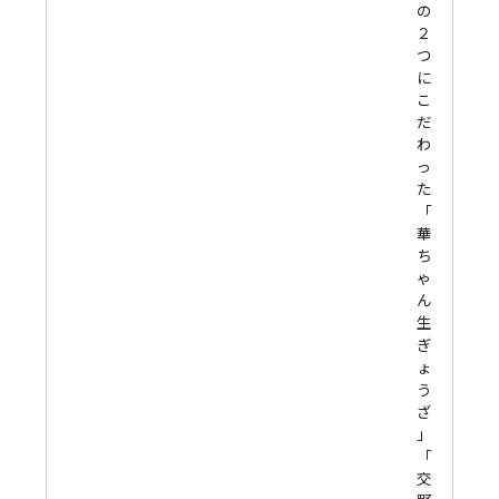
の
２
つ
に
こ
だ
わ
っ
た
「
華
ち
ゃ
ん
生
ぎ
ょ
う
ざ
」
「
交