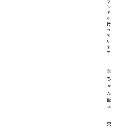
ラ
ン
ド
を
持
っ
て
い
ま
す
。
華
ち
ゃ
ん
餃
子
交