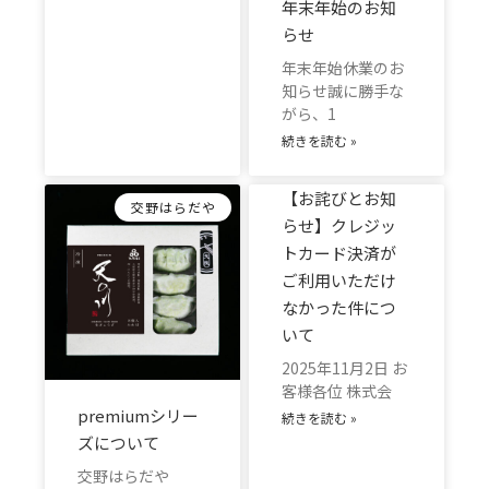
年末年始のお知
らせ
年末年始休業のお
知らせ誠に勝手な
がら、1
続きを読む »
【お詫びとお知
交野はらだや
らせ】クレジッ
トカード決済が
ご利用いただけ
なかった件につ
いて
2025年11月2日 お
客様各位 株式会
premiumシリー
続きを読む »
ズについて
交野はらだや