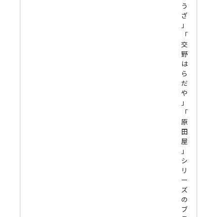
う
ざ
」
「
交
野
は
ら
だ
や
」
「
原
田
屋
」
シ
リ
ー
ズ
の
ブ