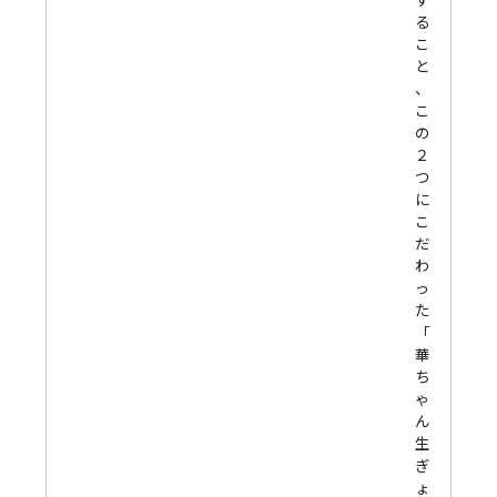
る
こ
と
、
こ
の
２
つ
に
こ
だ
わ
っ
た
「
華
ち
ゃ
ん
生
ぎ
ょ