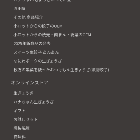
原田屋
その他 商品紹介
小ロットからの餃子のOEM
小ロットからの焼売・肉まん・総菜のOEM
2025年新商品の発表
スイーツ生餃子 あんあん
なにわポークの生ぎょうざ
枚方の黒菜を使ったおつけもん生ぎょうざ(漬物餃子)
オンラインストア
生ぎょうざ
ハナちゃん生ぎょうざ
ギフト
お試しセット
燻製焼豚
調味料