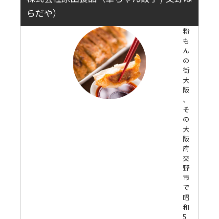
らだや）
粉
も
ん
の
街
大
阪
、
そ
の
大
阪
府
交
野
市
で
昭
和
5