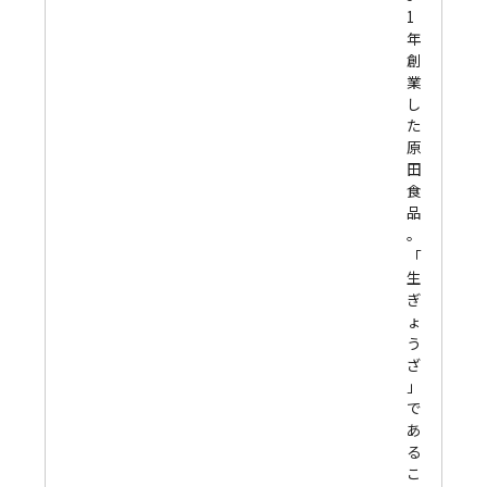
1
年
創
業
し
た
原
田
食
品
。
「
生
ぎ
ょ
う
ざ
」
で
あ
る
こ