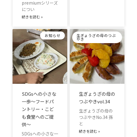
premiumシリーズ
につい
続きを読む »
お知らせ
生ぎょうざの母のつぶ
やき
SDGsへの小さな
生ぎょうざの母の
一歩～フードパ
つぶやきvol.34
ントリー・こど
生ぎょうざの母の
も食堂へのご提
つぶやきNo.34 孫
と
供～
続きを読む »
SDGsへの小さな一