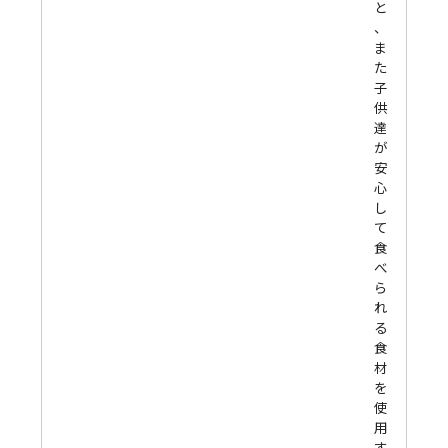
と
、
ま
た
子
供
達
が
安
心
し
て
食
べ
ら
れ
る
食
材
を
使
用
す