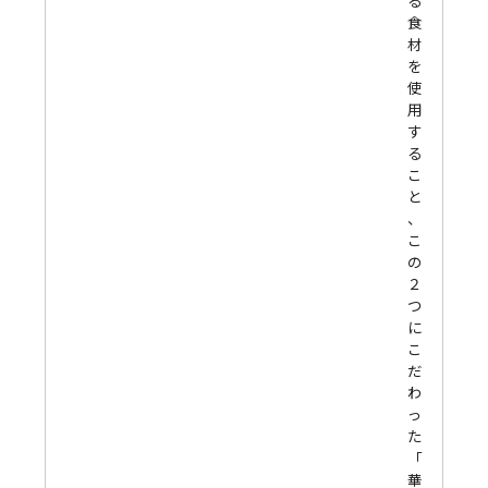
る
食
材
を
使
用
す
る
こ
と
、
こ
の
２
つ
に
こ
だ
わ
っ
た
「
華