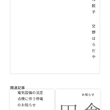
餃
子
交
野
は
ら
だ
や
関連記事
電気設備の法定
お知らせ
点検に伴う停電
のお知らせ