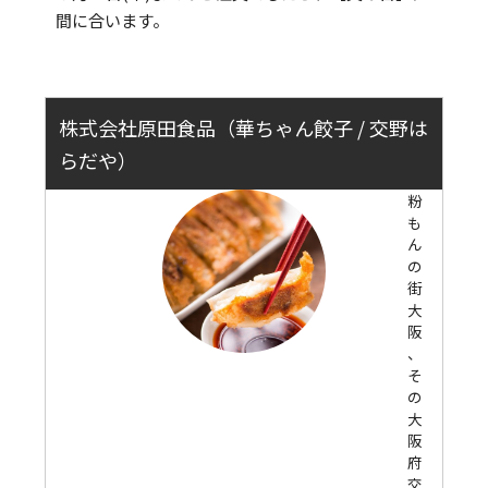
間に合います。
株式会社原田食品（華ちゃん餃子 / 交野は
らだや）
粉
も
ん
の
街
大
阪
、
そ
の
大
阪
府
交