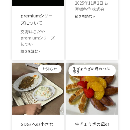
2025年11月2日 お
客様各位 株式会
premiumシリー
続きを読む »
ズについて
交野はらだや
premiumシリーズ
につい
続きを読む »
お知らせ
生ぎょうざの母のつぶ
やき
SDGsへの小さな
生ぎょうざの母の