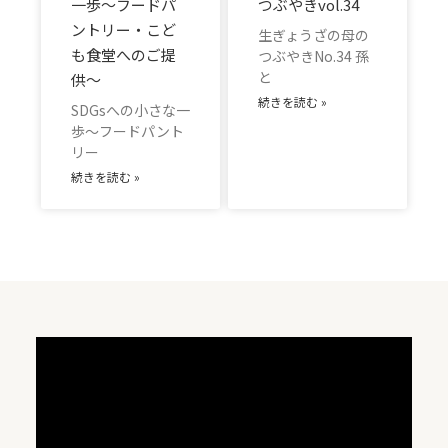
一歩～フードパ
つぶやきvol.34
ントリー・こど
生ぎょうざの母の
も食堂へのご提
つぶやきNo.34 孫
と
供～
続きを読む »
SDGsへの小さな一
歩～フードパント
リー
続きを読む »