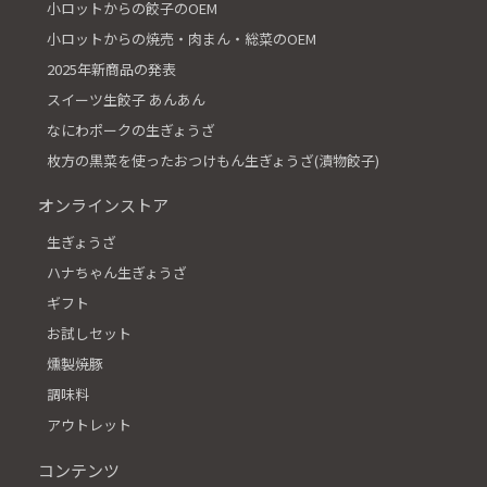
小ロットからの餃子のOEM
小ロットからの焼売・肉まん・総菜のOEM
2025年新商品の発表
スイーツ生餃子 あんあん
なにわポークの生ぎょうざ
枚方の黒菜を使ったおつけもん生ぎょうざ(漬物餃子)
オンラインストア
生ぎょうざ
ハナちゃん生ぎょうざ
ギフト
お試しセット
燻製焼豚
調味料
アウトレット
コンテンツ