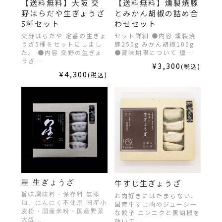
【送料無料】大阪 交
【送料無料】燻製焼豚
野はらだや生ぎょうざ
とみかん胡椒の詰め合
5種セット
わせセット
交野はらだや 定番の生ぎょ
セット詳細 ●内容 燻製焼
うざ5種をセットにしまし
豚250g みかん胡椒100g
た。 ●内容 交野の生ぎょ
●賞味期限について 燻…
うざ…
¥3,300
(税込)
¥4,300
(税込)
牛すじ生ぎょうざ
星 生ぎょうざ
旨味調味料・保存料 無添
お肉好きにはたまらない、
加、にんにく不使用 国産小
国産牛すじ肉のジューシー
麦粉・国産米粉・国産野菜
な餃子 ニンニクと黒胡椒を
大阪…
効いて…