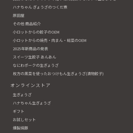
ハナちゃん ぎょうざのつくだ煮
原田屋
その他 商品紹介
小ロットからの餃子のOEM
小ロットからの焼売・肉まん・総菜のOEM
2025年新商品の発表
スイーツ生餃子 あんあん
なにわポークの生ぎょうざ
枚方の黒菜を使ったおつけもん生ぎょうざ(漬物餃子)
オンラインストア
生ぎょうざ
ハナちゃん生ぎょうざ
ギフト
お試しセット
燻製焼豚