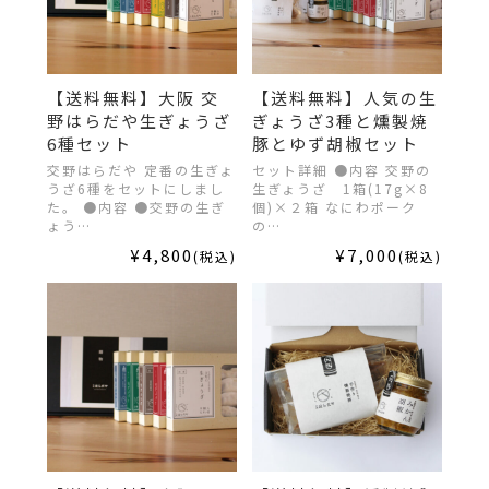
【送料無料】大阪 交
【送料無料】人気の生
野はらだや生ぎょうざ
ぎょうざ3種と燻製焼
6種セット
豚とゆず胡椒セット
交野はらだや 定番の生ぎょ
セット詳細 ●内容 交野の
うざ6種をセットにしまし
生ぎょうざ 1箱(17g×8
た。 ●内容 ●交野の生ぎ
個)×２箱 なにわポーク
ょう…
の…
¥4,800
¥7,000
(税込)
(税込)