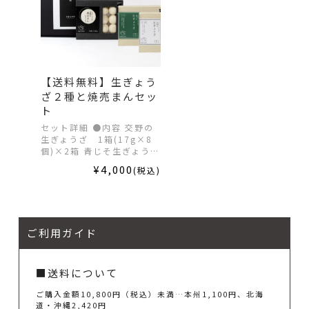
【送料無料】生ぎょう
ざ２種と焼売まんセッ
ト
セット詳細 ●内容 交野の
生ぎょうざ 1箱(17g×8
個)×2箱 青じそ生ぎょう…
¥4,000
(税込)
ご利用ガイド
■送料について
ご購入金額10,800円（税込）未満…本州1,100円、北海
道・沖縄2,420円