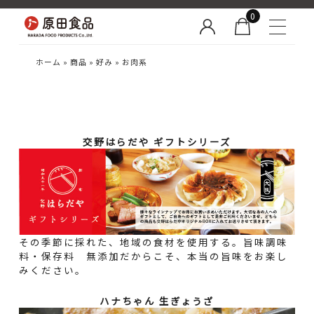
0
ホーム
»
商品
»
好み
»
お肉系
交野はらだや ギフトシリーズ
その季節に採れた、地域の食材を使用する。旨味調味
料・保存料 無添加だからこそ、本当の旨味をお楽し
みください。
ハナちゃん 生ぎょうざ