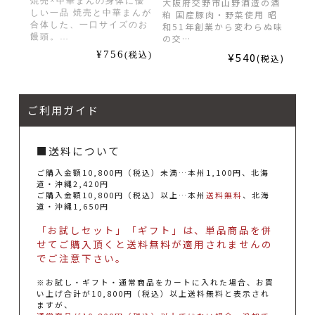
焼売×中華まんの身体に優
大阪府交野市山野酒造の酒
しい一品 焼売と中華まんが
粕 国産豚肉・野菜使用 昭
合体した、一口サイズのお
和51年創業から変わらぬ味
饅頭。…
の交…
¥756
(税込)
¥540
(税込)
ご利用ガイド
■送料について
ご購入金額10,800円（税込）未満…本州1,100円、北海
道・沖縄2,420円
ご購入金額10,800円（税込）以上…本州
送料無料
、北海
道・沖縄1,650円
「お試しセット」「ギフト」は、単品商品を併
せてご購入頂くと送料無料が適用されませんの
でご注意下さい。
※お試し・ギフト・通常商品をカートに入れた場合、お買
い上げ合計が10,800円（税込）以上送料無料と表示され
ますが、