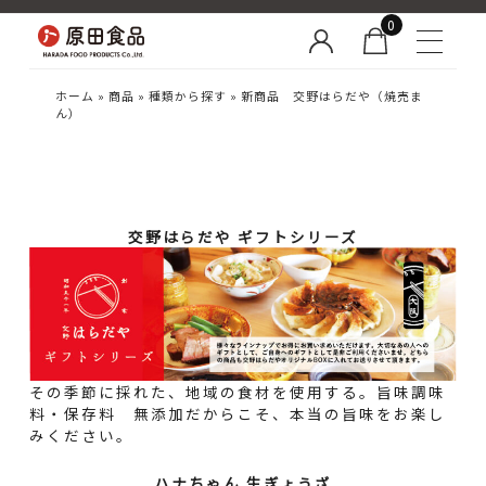
0
ホーム
»
商品
»
種類から探す
»
新商品 交野はらだや（焼売ま
ん）
交野はらだや ギフトシリーズ
その季節に採れた、地域の食材を使用する。旨味調味
料・保存料 無添加だからこそ、本当の旨味をお楽し
みください。
ハナちゃん 生ぎょうざ