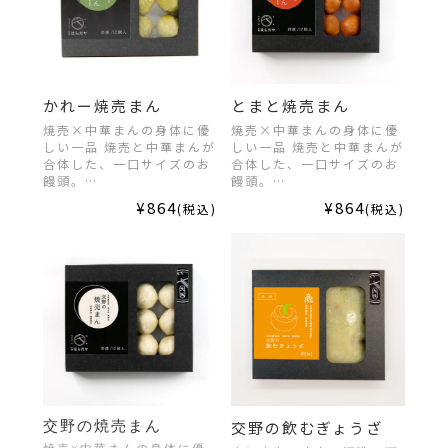
かれー焼売まん
とまと焼売まん
焼売×中華まんの身体に優
焼売×中華まんの身体に優
しい一品 焼売と中華まんが
しい一品 焼売と中華まんが
合体した、一口サイズのお
合体した、一口サイズのお
饅頭。…
饅頭。…
¥864
¥864
(税込)
(税込)
交野の飲むぎょうざ
交野の焼売まん