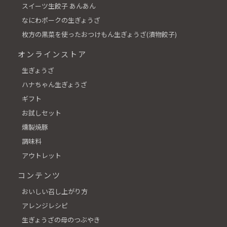
スイーツ生餃子 あんあん
なにわポークの生ぎょうざ
枚方の黒菜を使ったおつけもん生ぎょうざ(漬物餃子)
オンラインストア
生ぎょうざ
ハナちゃん生ぎょうざ
ギフト
お試しセット
燻製焼豚
調味料
アウトレット
コンテンツ
おいしい召し上がり方
アレンジレシピ
生ぎょうざの母のつぶやき